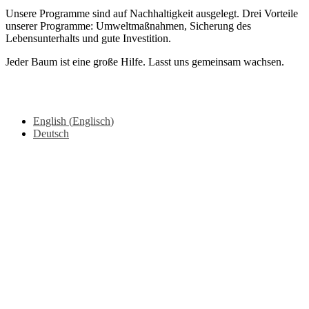
Unsere Programme sind auf Nachhaltigkeit ausgelegt. Drei Vorteile
unserer Programme: Umweltmaßnahmen, Sicherung des
Lebensunterhalts und gute Investition.
Jeder Baum ist eine große Hilfe. Lasst uns gemeinsam wachsen.
Copyright © 2025 Mama Earth Foundation, Alle Rechte
vorbehalten. From
Videmi
with love.
English
(
Englisch
)
Deutsch